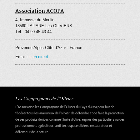
Association ACOPA
4, Impasse du Moulin
13580
LA FARE Les OLIVIERS
Tél : 04 90 45 43 44
Provence Alpes Côte d'Azur
-
France
Email :
Lien direct
Les Compagnons de l'Olivier
L'Association les Compagnons de l'Olivier du Pays d'Aix a pour but de
fédérer tous les amoureux de l'olivier, de défendre et de faire la promotion
de ses produits dérivés comme l'huile d'olive, auprès des particuliers ou des
professionnels agriculteur, jardinier,
espace oliviers
, restaurateur et
défenseur de la nature.