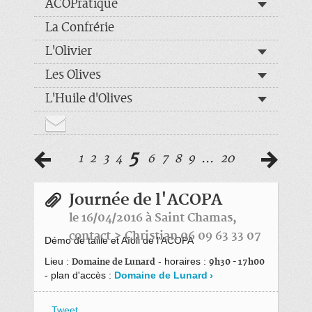
ACOPratique
La Confrérie
L'Olivier
Les Olives
L'Huile d'Olives
5
1
2
3
4
6
7
8
9
...
20
Journée de l'ACOPA
le 16/04/2016 à Saint Chamas,
contact > Christian 06 09 63 33 07
Démo de taille et Aîoli de l'ACOPA
Lieu :
- horaires :
Domaine de Lunard
9h30 - 17h00
- plan d'accès :
Domaine de Lunard
Tweet