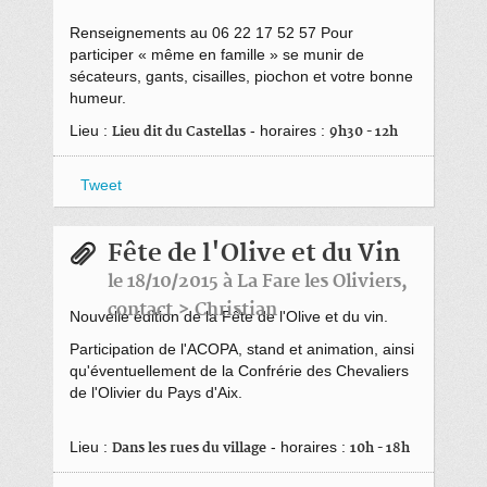
Renseignements au 06 22 17 52 57 Pour
participer « même en famille » se munir de
sécateurs, gants, cisailles, piochon et votre bonne
humeur.
Lieu :
- horaires :
Lieu dit du Castellas
9h30 - 12h
Tweet
Fête de l'Olive et du Vin
le 18/10/2015 à La Fare les Oliviers,
contact > Christian
Nouvelle édition de la Fête de l'Olive et du vin.
Participation de l'ACOPA, stand et animation, ainsi
qu'éventuellement de la Confrérie des Chevaliers
de l'Olivier du Pays d'Aix.
Lieu :
- horaires :
Dans les rues du village
10h - 18h