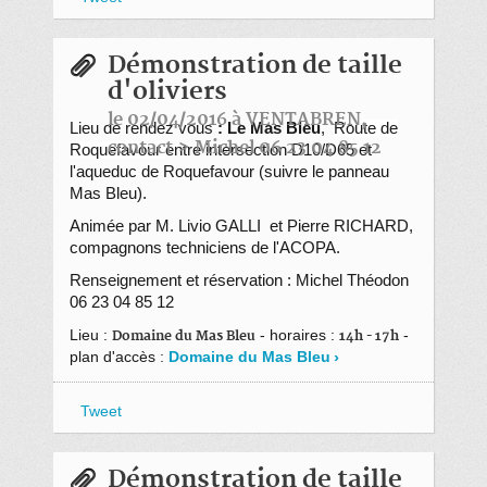
Démonstration de taille
d'oliviers
le 02/04/2016 à VENTABREN,
Lieu de rendez vous
: Le Mas Bleu
,
Route de
contact > Michel 06 23 04 85 12
Roquefavour
entre intersection D10/D65 et
l'aqueduc de Roquefavour (suivre le panneau
Mas Bleu).
Animée par M. Livio GALLI et Pierre RICHARD,
compagnons techniciens de l'ACOPA.
Renseignement et réservation : Michel Théodon
06 23 04 85 12
Lieu :
- horaires :
-
Domaine du Mas Bleu
14h - 17h
plan d'accès :
Domaine du Mas Bleu
Tweet
Démonstration de taille