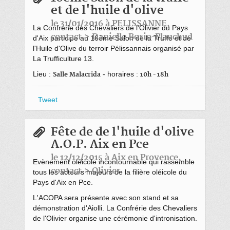
et de l'huile d'olive
le 31/01/2016 à PELISSANNE,
La Confrérie des Chevaliers de l'Olivier du Pays
contact > Danielle Bosio-Plauchud
d'Aix participe au 16ème Salon de la Truffe et de
l'Huile d'Olive du terroir Pélissannais organisé par
La Trufficulture 13.
Lieu :
- horaires :
Salle Malacrida
10h - 18h
Tweet
Fête de de l'huile d'olive
A.O.P. Aix en Pce
le 12/12/2015 à Aix en Provence,
Evènement oléicole incontournable qui rassemble
contact > Olivier
tous les acteurs majeurs de la filière oléicole du
Pays d'Aix en Pce.
L'ACOPA sera présente avec son stand et sa
démonstration d'Aiolli. La Confrérie des Chevaliers
de l'Olivier organise une cérémonie d'intronisation.