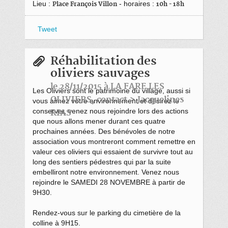
Lieu :
- horaires :
Place François Villon
10h - 18h
Tweet
Réhabilitation des
oliviers sauvages
le 28/11/2015 à LA FARE LES
Les Oliviers sont le patrimoine du village, aussi si
OLIVIERS, contact > Jacquelines
vous aimez votre environnement et désirez le
conserver, venez nous rejoindre lors des actions
RIAS
que nous allons mener durant ces quatre
prochaines années. Des bénévoles de notre
association vous montreront comment remettre en
valeur ces oliviers qui essaient de survivre tout au
long des sentiers pédestres qui par la suite
embelliront notre environnement. Venez nous
rejoindre le SAMEDI 28 NOVEMBRE à partir de
9H30.
Rendez-vous sur le parking du cimetière de la
colline à 9H15.