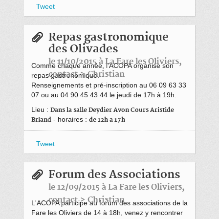
Tweet
Repas gastronomique
des Olivades
le 11/10/2015 à La Fare les Oliviers,
Comme chaque année, l'ACOPA organise son
contact > Christian
repas gastronomique.
Renseignements et pré-inscription au 06 09 63 33
07 ou au 04 90 45 43 44 le jeudi de 17h à 19h.
Lieu :
Dans la salle Deydier Avon Cours Aristide
- horaires :
Briand
de 12h a 17h
Tweet
Forum des Associations
le 12/09/2015 à La Fare les Oliviers,
contact > Christian
L'ACOPA participe au forum des associations de la
Fare les Oliviers de 14 à 18h, venez y rencontrer