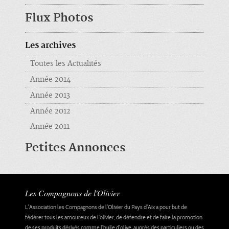
Flux Photos
Les archives
Toutes les Actualités
Année 2014
Année 2013
Année 2012
Année 2011
Petites Annonces
Les Compagnons de l'Olivier
L'Association les Compagnons de l'Olivier du Pays d'Aix a pour but de
fédérer tous les amoureux de l'olivier, de défendre et de faire la promotion
de ses produits dérivés comme l'huile d'olive, auprès des particuliers ou des