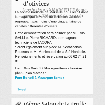
d'oliviers
le 12/03/2016 à MARSEILLE 8eme,
La société horticole de Marseille nous reçoit dans
contact > Thierry 06 62 74 21 81
la magnifique oliveraie de collection variétale
regroupant pas moins d'une cinquantaine de
variétés différentes d'oliviers.
Cette démonstration sera animée par M. Livio
GALLI et Pierre RICHARD, compagnons
techniciens de l'ACOPA.
Seront également sur place M. Sévastianos
Roussos et M. Menicoucci de la Sté Horticole.
Renseignements et réservation au 06 62 74 21
81
Lieu :
- horaires :
Parc Bortoli à Mazargue 8eme
- plan d'accès :
9h00
Parc Bortoli à Mazargue 8eme
Tweet
16ème Salon de la truffe