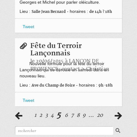
Georges et Michel pour parler oléiculture.
Lieu :
- horaires :
Salle Jean Bernard
de 14h ? 18h
Tweet
Fête du Terroir
Lançonnais
le 20/06/2015 à LANCON DE
Nouvelle formule pour la fête du terroir
PROVENCE, contact > Christian
Lançonnais qui se déroule un samedi dans un
nouveau lieu.
Lieu :
- horaires :
Ave du Champ de Foire
9h -18h
Tweet
5
1
2
3
4
6
7
8
9
...
20